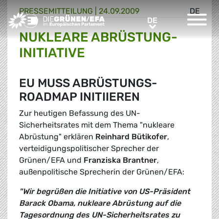
PRESSE­MITTEILUNG
|
24.09.2009
DE
Greens/EFA Home
DE
DE
NUKLEARE ABRÜSTUNG-
INITIATIVE
EU MUSS ABRÜSTUNGS-
ROADMAP INITIIEREN
Zur heutigen Befassung des UN-
Sicherheitsrates mit dem Thema "nukleare
Abrüstung" erklären
Reinhard Bütikofer
,
verteidigungspolitischer Sprecher der
Grünen/EFA und
Franziska Brantner
,
außenpolitische Sprecherin der Grünen/EFA:
"Wir begrüßen die Initiative von US-Präsident
Barack Obama, nukleare Abrüstung auf die
Tagesordnung des UN-Sicherheitsrates zu