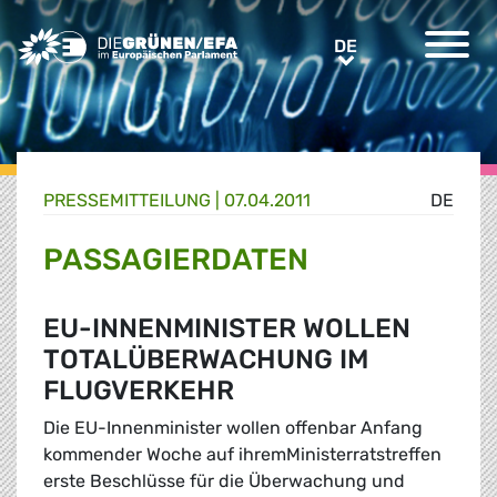
Greens/EFA Home
DE
DE
PRESSE­MITTEILUNG
|
07.04.2011
DE
PASSAGIERDATEN
EU-INNENMINISTER WOLLEN
TOTALÜBERWACHUNG IM
FLUGVERKEHR
Die EU-Innenminister wollen offenbar Anfang
kommender Woche auf ihremMinisterratstreffen
erste Beschlüsse für die Überwachung und