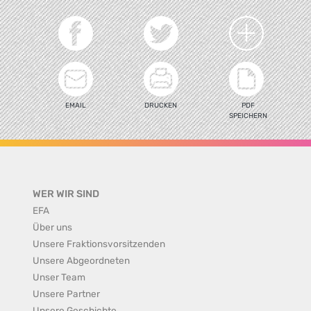
EMAIL
DRUCKEN
PDF
SPEICHERN
WER WIR SIND
EFA
Über uns
Unsere Fraktionsvorsitzenden
Unsere Abgeordneten
Unser Team
Unsere Partner
Unsere Geschichte