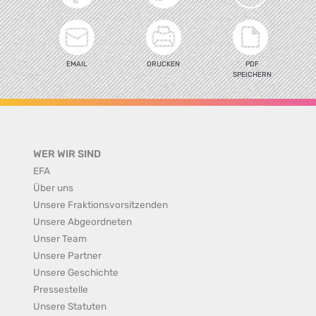
EMAIL
DRUCKEN
PDF
SPEICHERN
WER WIR SIND
EFA
Über uns
Unsere Fraktionsvorsitzenden
Unsere Abgeordneten
Unser Team
Unsere Partner
Unsere Geschichte
Pressestelle
Unsere Statuten