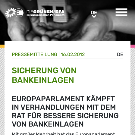
Greens/EFA Home
DE
DE
PRESSE­MITTEILUNG
|
16.02.2012
DE
SICHERUNG VON
BANKEINLAGEN
EUROPAPARLAMENT KÄMPFT
IN VERHANDLUNGEN MIT DEM
RAT FÜR BESSERE SICHERUNG
VON BANKEINLAGEN
Mit großer Mehrheit hat das Europaparlament