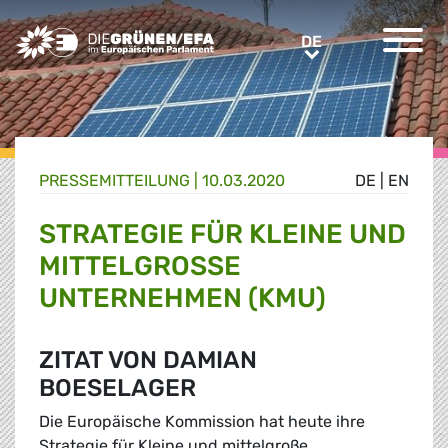
Greens/EFA Home
DE
DE
PRESSE­MITTEILUNG
|
10.03.2020
DE
|
EN
STRATEGIE FÜR KLEINE UND
MITTELGROSSE U
NTERNEHMEN (KMU)
ZITAT VON DAMIAN
BOESELAGER
Die Europäische Kommission hat heute ihre
Strategie für Kleine und mittelgroße