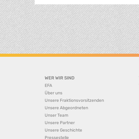
WER WIR SIND
EFA
Über uns
Unsere Fraktionsvorsitzenden
Unsere Abgeordneten
Unser Team
Unsere Partner
Unsere Geschichte
Pressestelle