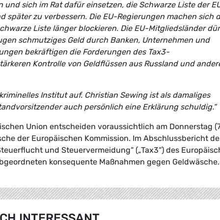
nd sich im Rat dafür einsetzen, die Schwarze Liste der E
später zu verbessern. Die EU-Regierungen machen sich d
chwarze Liste länger blockieren. Die EU-Mitgliedsländer dü
n Augen schmutziges Geld durch Banken, Unternehmen und
llungen bekräftigen die Forderungen des Tax3-
stärkeren Kontrolle von Geldflüssen aus Russland und ander
riminelles Institut auf. Christian Sewing ist als damaliges
tandvorsitzender auch persönlich eine Erklärung schuldig.“
äischen Union entscheiden voraussichtlich am Donnerstag (7
sche der Europäischen Kommission. Im Abschlussbericht de
Steuerflucht und Steuervermeidung“ („Tax3“) des Europäis
e Abgeordneten konsequente Maßnahmen gegen Geldwäsche.
CH INTERESSANT