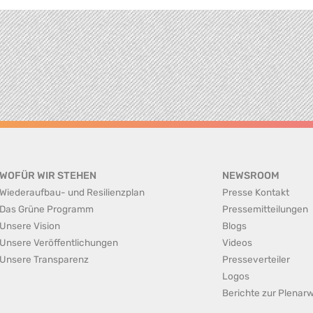
WOFÜR WIR STEHEN
NEWSROOM
Wiederaufbau- und Resilienzplan
Presse Kontakt
Das Grüne Programm
Pressemitteilungen
Unsere Vision
Blogs
Unsere Veröffentlichungen
Videos
Unsere Transparenz
Presseverteiler
Logos
Berichte zur Plena