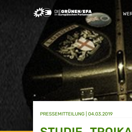
Greens/EFA Home
WER
sho
PRESSE­MITTEILUNG
|
04.03.2019
STUDIE „TROIK