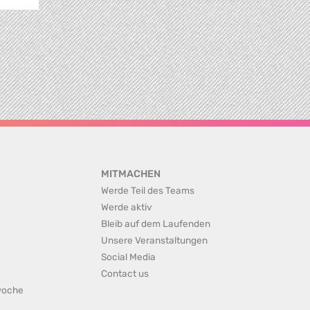
MITMACHEN
Werde Teil des Teams
Werde aktiv
Bleib auf dem Laufenden
Unsere Veranstaltungen
Social Media
Contact us
rwoche