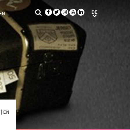
Suche
Facebook
Twitter
Instagram
Youtube
LinkedIn
DE
DE
EN
e sub menu
|
EN