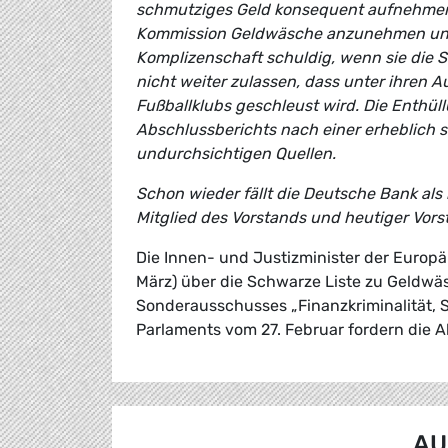
schmutziges Geld konsequent aufnehmen u
Kommission Geldwäsche anzunehmen und 
Komplizenschaft schuldig, wenn sie die S
nicht weiter zulassen, dass unter ihre
Fußballklubs geschleust wird. Die Enthü
Abschlussberichts nach einer erheblich 
undurchsichtigen Quellen.
Schon wieder fällt die Deutsche Bank als k
Mitglied des Vorstands und heutiger Vors
Die Innen- und Justizminister der Europ
März) über die Schwarze Liste zu Geldwä
Sonderausschusses „Finanzkriminalität, 
Parlaments vom 27. Februar fordern di
AU