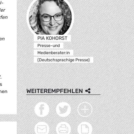
U-
er
rfen
PIA KOHORST
en
Presse-und
Medienberater:in
(Deutschsprachige Presse)
.
s
WEITEREMPFEHLEN
chen