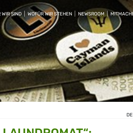
 WIR SIND
WOFÜR WIR STEHEN
NEWSROOM
MITMACH
w/hide sub menu
show/hide sub menu
show/hide sub menu
show/hid
DE
A LAUNDROMAT“: