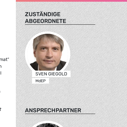
ZUSTÄNDIGE
ABGEORDNETE
omat“
n
l
SVEN GIEGOLD
MdEP
n
t
ANSPRECHPARTNER