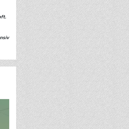
ft.
nsiv