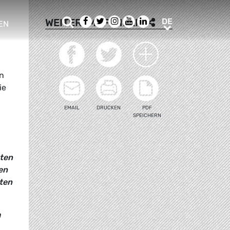
Suche
Facebook
Twitter
Instagram
Youtube
LinkedIn
DE
WEITEREMPFEHLEN
DE
EN
e sub menu
n
ie
EMAIL
DRUCKEN
PDF
SPEICHERN
eten
en
ten
m