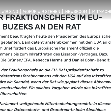
 WIR SIND
WOFÜR WIR STEHEN
NEWSROOM
MITMACH
R FRAKTIONSCHEFS IM EU-
w/hide sub menu
show/hide sub menu
show/hide sub menu
show/hid
 BUZEKS AN DEN RAT
ament beauftragten heute den Präsidenten des Europäische
um geplanten. Bankdatentransferabkommen mit den USA an d
Brief fordert das Europäische Parlament offiziell die
mens bis zum Inkrafttreten des Lissabon-Vertrages. Dazu
n Die Grünen/EFA
, Rebecca Harms
und
Daniel Cohn-Bendit:
 der Fraktionschefs an die EU-Ratspräsidentschaft zu
nkdatentransferabkommens mit den USA auf das Inkrafttr
äre ein Skandal, wenn der Rat wie geplant dieses Abkomm
rabschiedet. Ein solches Vorgehen würde das Inkrafttre
 überschatten.
Parlament weitgehende Mitentscheidungsrechte in diese
ltung der Datenschutz- und Grundrechte beim Abschluss