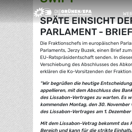
Greens/EFA Home
WER
SPÄTE EINSICHT DE
sho
PARLAMENT - BRIEF
Die Fraktionschefs im europäischen Parl
Parlaments, Jerzy Buzek, einen Brief z
EU-Ratspräsidentschaft senden. In diesem 
Verschiebung des Abschlusses des Abkom
erklären die Ko-Vorsitzenden der Fraktio
"Wir begrüßen die heutige Entscheidung
appellieren, mit dem Abschluss des Ba
des Lissabon-Vertrages zu warten. Es w
kommenden Montag, den 30. November ve
des Lissabon-Vertrages am 1. Dezember
Mit dem Lissabon-Vetrag bekommt das 
Bereich und kann für die strikte Einha