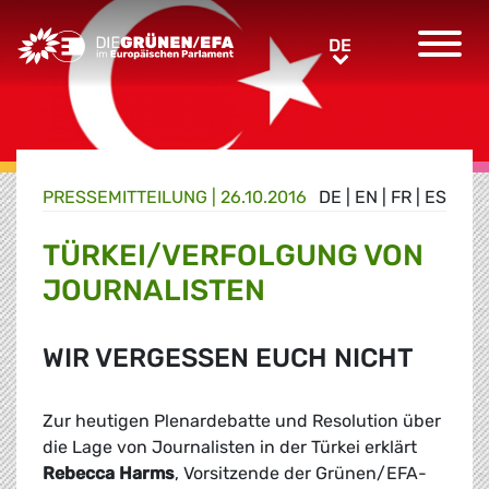
Greens/EFA Home
DE
DE
PRESSE­MITTEILUNG
|
26.10.2016
DE
|
EN
|
FR
|
ES
TÜRKEI/VERFOLGUNG VON
JOURNALISTEN
WIR VERGESSEN EUCH NICHT
Zur heutigen Plenardebatte und Resolution über
die Lage von Journalisten in der Türkei erklärt
Rebecca Harms
, Vorsitzende der Grünen/EFA-