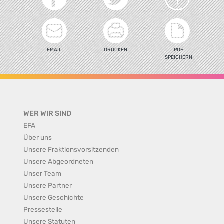
EMAIL
DRUCKEN
PDF
SPEICHERN
WER WIR SIND
EFA
Über uns
Unsere Fraktionsvorsitzenden
Unsere Abgeordneten
Unser Team
Unsere Partner
Unsere Geschichte
Pressestelle
Unsere Statuten