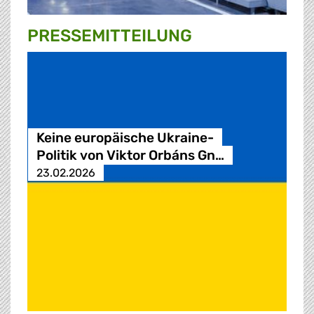
PRESSE­MITTEILUNG
Keine europäische Ukraine-
Politik von Viktor Orbáns Gn…
23.02.2026