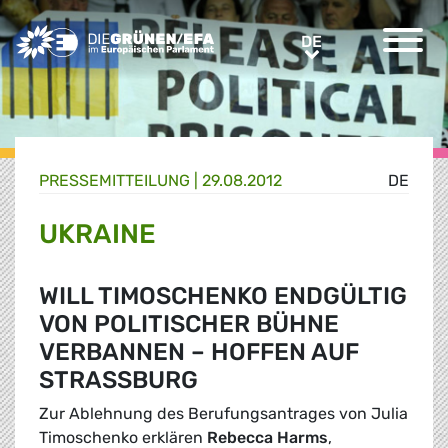
Greens/EFA Home
DE
DE
PRESSE­MITTEILUNG
|
29.08.2012
DE
UKRAINE
WILL TIMOSCHENKO ENDGÜLTIG
VON POLITISCHER BÜHNE
VERBANNEN – HOFFEN AUF
STRASSBURG
Zur Ablehnung des Berufungsantrages von Julia
Timoschenko erklären
Rebecca Harms
,