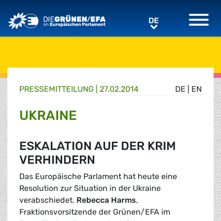
Greens/EFA Home
DE
DE
PRESSE­MITTEILUNG
|
27.02.2014
DE
|
EN
UKRAINE
ESKALATION AUF DER KRIM
VERHINDERN
Das Europäische Parlament hat heute eine
Resolution zur Situation in der Ukraine
verabschiedet.
Rebecca Harms
,
Fraktionsvorsitzende der Grünen/EFA im