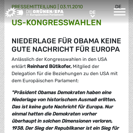
PRESSE­MITTEILUNG
|
03.11.2010
DE
Greens/EFA Home
DE
DE
US-KONGRESSWAHLEN
NIEDERLAGE FÜR OBAMA KEINE
GUTE NACHRICHT FÜR EUROPA
Anlässlich der Kongresswahlen in den USA
erklärt
Reinhard Bütikofer,
Mitglied der
Delegation für die Beziehungen zu den USA mit
dem Europäischen Parlament:
"Präsident Obamas Demokraten haben eine
Niederlage von historischem Ausmaß erlitten.
Das ist keine gute Nachricht für Europa. Nur
einmal hatten die Demokraten vorher
überhaupt in solchen Dimensionen verloren,
1938. Der Sieg der Republikaner ist ein Sieg für