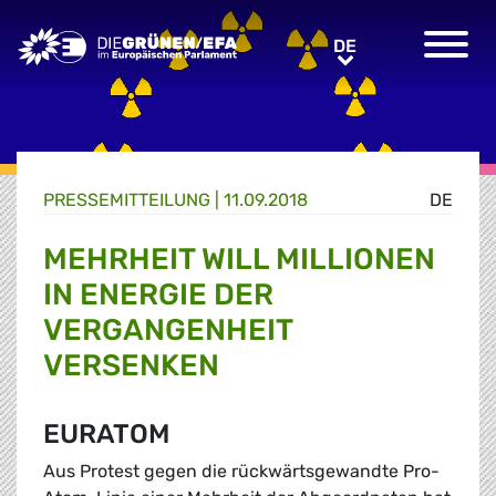
Greens/EFA Home
DE
DE
PRESSE­MITTEILUNG
|
11.09.2018
DE
MEHRHEIT WILL MILLIONEN
IN ENERGIE DER
VERGANGENHEIT
VERSENKEN
EURATOM
Aus Protest gegen die rückwärtsgewandte Pro-