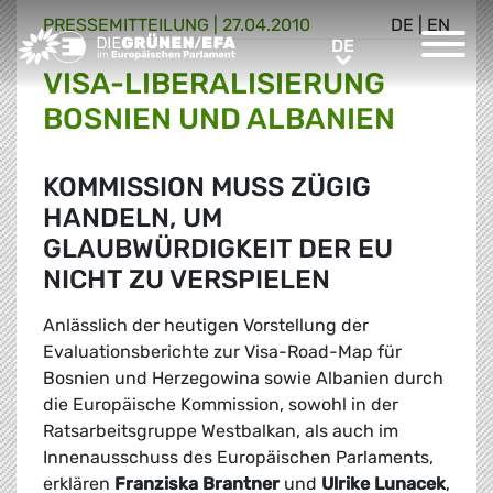
PRESSE­MITTEILUNG
|
27.04.2010
DE
|
EN
Greens/EFA Home
DE
DE
VISA-LIBERALISIERUNG
BOSNIEN UND ALBANIEN
KOMMISSION MUSS ZÜGIG
HANDELN, UM
GLAUBWÜRDIGKEIT DER EU
NICHT ZU VERSPIELEN
Anlässlich der heutigen Vorstellung der
Evaluationsberichte zur Visa-Road-Map für
Bosnien und Herzegowina sowie Albanien durch
die Europäische Kommission, sowohl in der
Ratsarbeitsgruppe Westbalkan, als auch im
Innenausschuss des Europäischen Parlaments,
erklären
Franziska Brantner
und
Ulrike Lunacek
,