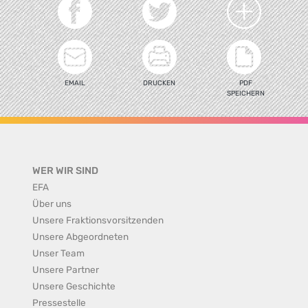
EMAIL
DRUCKEN
PDF
SPEICHERN
WER WIR SIND
EFA
Über uns
Unsere Fraktionsvorsitzenden
Unsere Abgeordneten
Unser Team
Unsere Partner
Unsere Geschichte
Pressestelle