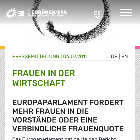
Greens/EFA Home
DE
DE
PRESSE­MITTEILUNG
|
06.07.2011
DE
|
EN
FRAUEN IN DER
WIRTSCHAFT
EUROPAPARLAMENT FORDERT
MEHR FRAUEN IN DIE
VORSTÄNDE ODER EINE
VERBINDLICHE FRAUENQUOTE
Das Europaparlament hat heute den Bericht