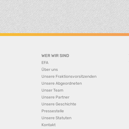
WER WIR SIND
EFA
Über uns
Unsere Fraktionsvorsitzenden
Unsere Abgeordneten
Unser Team
Unsere Partner
Unsere Geschichte
Pressestelle
Unsere Statuten
Kontakt