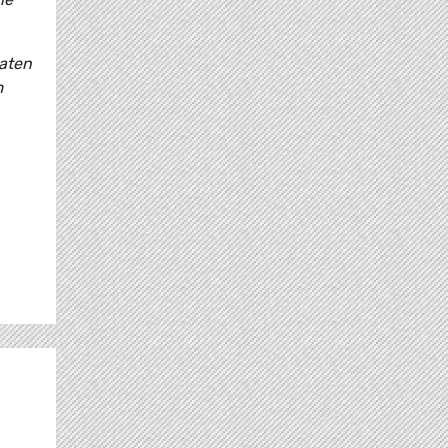
aaten
m