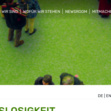
 WIR SIND
WOFÜR WIR STEHEN
NEWSROOM
MITMACH
w/hide sub menu
show/hide sub menu
show/hide sub menu
show/hid
DE
|
E
SLOSIGKEIT