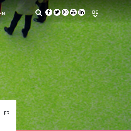
Suche
Facebook
Twitter
Instagram
Youtube
LinkedIn
DE
DE
EN
e sub menu
N
|
FR