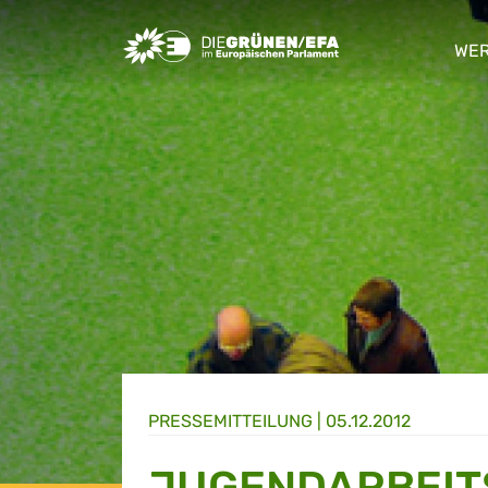
Greens/EFA Home
WER
sho
PRESSE­MITTEILUNG
|
05.12.2012
JUGENDARBEIT