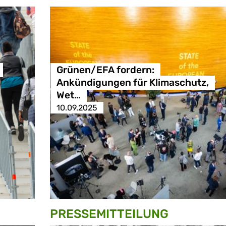
Grünen/EFA fordern:
Ankündigungen für Klimaschutz,
Wet…
10.09.2025
PRESSE­MITTEILUNG