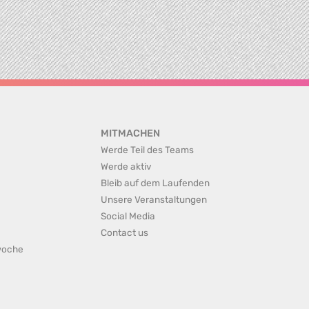
MITMACHEN
Werde Teil des Teams
Werde aktiv
Bleib auf dem Laufenden
Unsere Veranstaltungen
Social Media
Contact us
rwoche