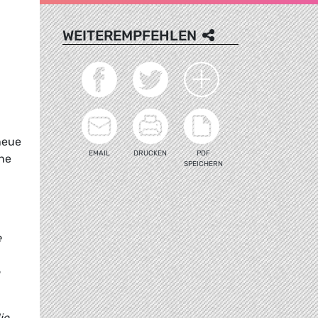
WEITEREMPFEHLEN
neue
EMAIL
DRUCKEN
PDF
ine
SPEICHERN
e
ie