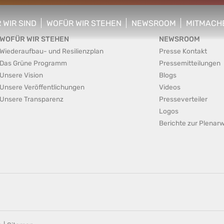
 WIR SIND
WOFÜR WIR STEHEN
NEWSROOM
MITMACH
w/hide sub menu
show/hide sub menu
show/hide sub menu
show/hid
WOFÜR WIR STEHEN
NEWSROOM
Wiederaufbau- und Resilienzplan
Presse Kontakt
Das Grüne Programm
Pressemitteilungen
Unsere Vision
Blogs
Unsere Veröffentlichungen
Videos
Unsere Transparenz
Presseverteiler
Logos
Berichte zur Plena