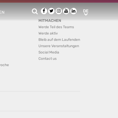
Suche
Facebook
Twitter
Instagram
Youtube
LinkedIn
DE
DE
EN
e sub menu
MITMACHEN
Werde Teil des Teams
Werde aktiv
Bleib auf dem Laufenden
Unsere Veranstaltungen
Social Media
Contact us
rwoche