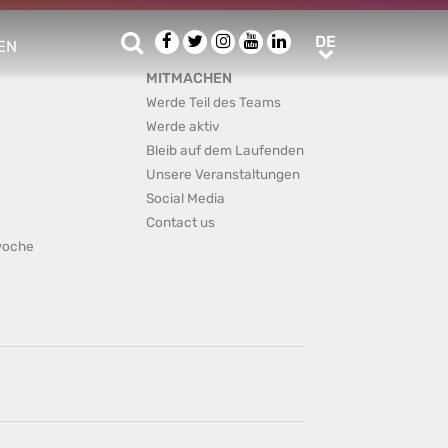
Suche
Facebook
Twitter
Instagram
Youtube
LinkedIn
DE
DE
EN
e sub menu
MITMACHEN
Werde Teil des Teams
Werde aktiv
Bleib auf dem Laufenden
Unsere Veranstaltungen
Social Media
Contact us
rwoche