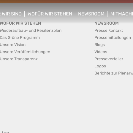
 WIR SIND
WOFÜR WIR STEHEN
NEWSROOM
MITMACH
w/hide sub menu
show/hide sub menu
show/hide sub menu
show/hid
WOFÜR WIR STEHEN
NEWSROOM
Wiederaufbau- und Resilienzplan
Presse Kontakt
Das Grüne Programm
Pressemitteilungen
Unsere Vision
Blogs
Unsere Veröffentlichungen
Videos
Unsere Transparenz
Presseverteiler
Logos
Berichte zur Plena