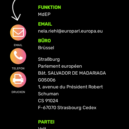
FUNKTION
MdEP
EMAIL
nela.riehl@europarl.europa.eu
BÜRO
EMAIL
Brüssel
Straßburg
Parlement européen
TELEFON
Bât. SALVADOR DE MADARIAGA
G05006
1, avenue du Président Robert
DRUCKEN
Schuman
CS 91024
F-67070 Strasbourg Cedex
PARTEI
Volt