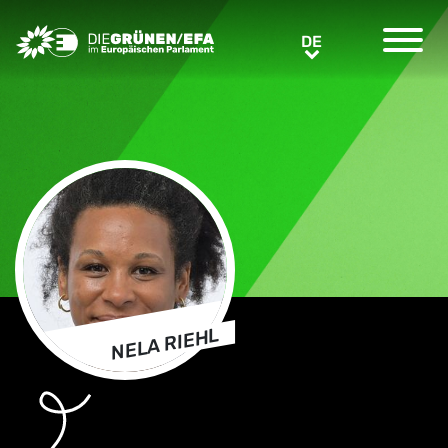
Greens/EFA Home
DE
DE
NELA RIEHL