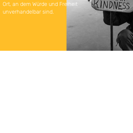
Ort, an dem Würde und Freiheit
u
n
v
e
r
h
a
n
d
e
l
b
a
r
s
i
n
d
.