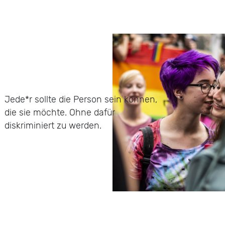
Jede*r sollte die Person sein können,
die sie möchte. Ohne
d
a
f
ü
r
d
i
s
k
r
i
m
i
n
i
e
r
t
z
u
w
e
r
d
e
n
.