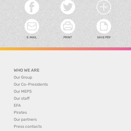
E-MAIL
PRINT
SAVE PDF
WHO WE ARE
Our Group
Our Co-Presidents
Our MEPS
Our staff
EFA
Pirates
Our partners
Press contacts