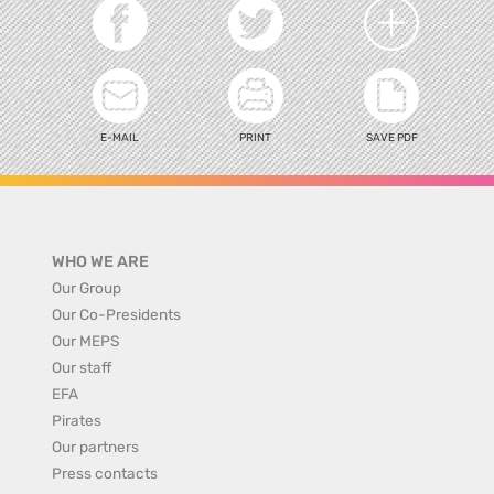
E-MAIL
PRINT
SAVE PDF
WHO WE ARE
Our Group
Our Co-Presidents
Our MEPS
Our staff
EFA
Pirates
Our partners
Press contacts