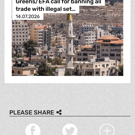
Greens/EFA call for banning all
trade with illegal set…
14.07.2026
PLEASE SHARE