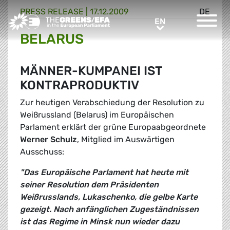
PRESS RELEASE
|
17.12.2009
DE
Greens/EFA Home
EN
EN
BELARUS
MÄNNER-KUMPANEI IST
KONTRAPRODUKTIV
Zur heutigen Verabschiedung der Resolution zu
Weißrussland (Belarus) im Europäischen
Parlament erklärt der grüne Europaabgeordnete
Werner Schulz
, Mitglied im Auswärtigen
Ausschuss:
"Das Europäische Parlament hat heute mit
seiner Resolution dem Präsidenten
Weißrusslands, Lukaschenko, die gelbe Karte
gezeigt. Nach anfänglichen Zugeständnissen
ist das Regime in Minsk nun wieder dazu