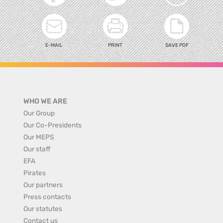
E-MAIL
PRINT
SAVE PDF
WHO WE ARE
Our Group
Our Co-Presidents
Our MEPS
Our staff
EFA
Pirates
Our partners
Press contacts
Our statutes
Contact us