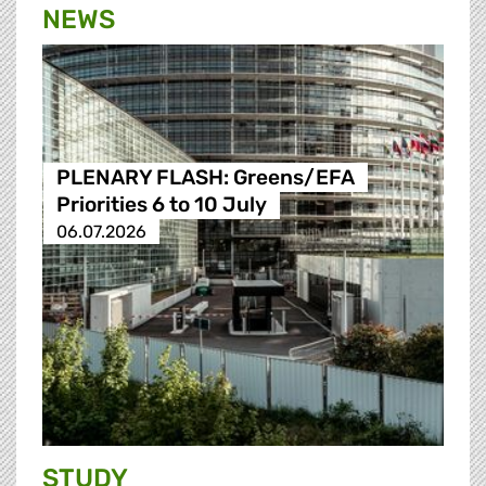
NEWS
PLENARY FLASH: Greens/EFA
Priorities 6 to 10 July
06.07.2026
STUDY