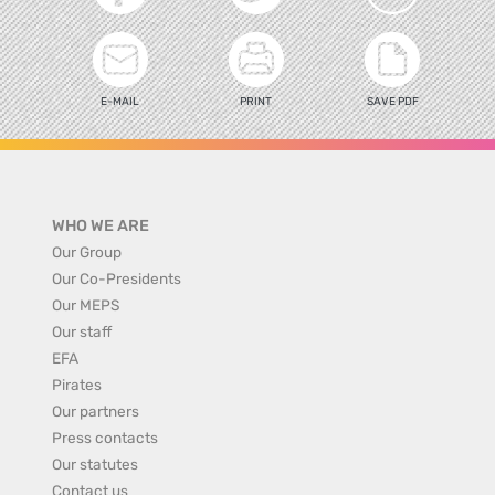
E-MAIL
PRINT
SAVE PDF
WHO WE ARE
Our Group
Our Co-Presidents
Our MEPS
Our staff
EFA
Pirates
Our partners
Press contacts
Our statutes
Contact us