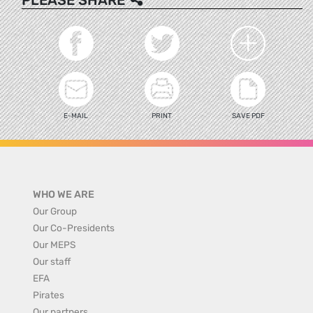
PLEASE SHARE
E-MAIL
PRINT
SAVE PDF
WHO WE ARE
Our Group
Our Co-Presidents
Our MEPS
Our staff
EFA
Pirates
Our partners