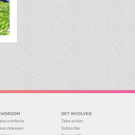
EWSROOM
GET INVOLVED
ess contacts
Take action
ess releases
Subscribe