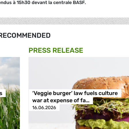
ndus à 15h30 devant la centrale BASF.
RECOMMENDED
PRESS RELEASE
s
‘Veggie burger’ law fuels culture
war at expense of fa…
16.06.2026