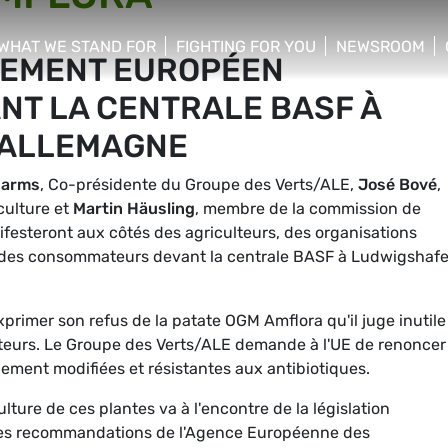
WHAT WE STAND FOR
FIGHTING FOR YOU
NEWSROOM
LEMENT EUROPÉEN
 menu
show/hide sub menu
show/hide sub menu
show/hide su
NT LA CENTRALE BASF À
 ALLEMAGNE
Harms
, Co-présidente du Groupe des Verts/ALE,
José Bové
,
culture et
Martin Häusling
, membre de la commission de
festeront aux côtés des agriculteurs, des organisations
 des consommateurs devant la centrale BASF à Ludwigshaf
primer son refus de la patate OGM Amflora qu'il juge inutile
urs. Le Groupe des Verts/ALE demande à l'UE de renoncer 
uement modifiées et résistantes aux antibiotiques.
ture de ces plantes va à l'encontre de la législation
les recommandations de l'Agence Européenne des