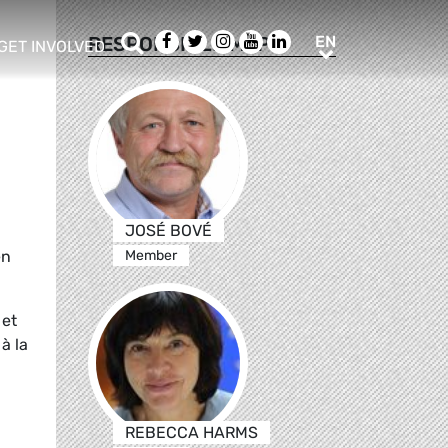
Search
Facebook
Twitter
Instagram
Youtube
LinkedIn
EN
RESPONSIBLE MEPS
EN
GET INVOLVED
b menu
show/hide sub menu
JOSÉ BOVÉ
en
Member
 et
à la
REBECCA HARMS