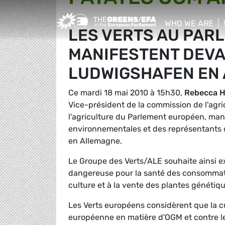
Greens/EFA Home
WHO WE ARE
LES VERTS AU PAR
show/hide sub
MANIFESTENT DEVA
LUDWIGSHAFEN EN
Ce mardi 18 mai 2010 à 15h30,
Rebecca 
Vice-président de la commission de l'agri
l'agriculture du Parlement européen, mani
environnementales et des représentants
en Allemagne.
Le Groupe des Verts/ALE souhaite ainsi ex
dangereuse pour la santé des consommate
culture et à la vente des plantes génétiq
Les Verts européens considèrent que la cul
européenne en matière d'OGM et contre 