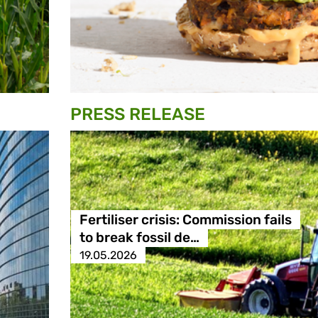
PRESS RELEASE
Fertiliser crisis: Commission fails
to break fossil de…
19.05.2026