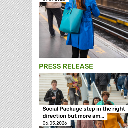
PRESS RELEASE
Social Package step in the right
direction but more am…
06.05.2026