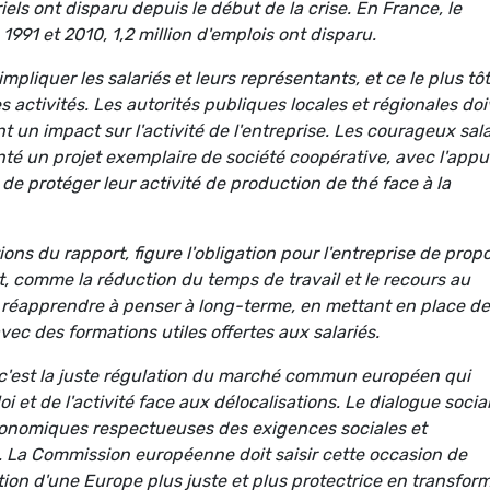
iels ont disparu depuis le début de la crise. En France, le
991 et 2010, 1,2 million d'emplois ont disparu.
impliquer les salariés et leurs représentants, et ce le plus tôt
es activités. Les autorités publiques locales et régionales do
t un impact sur l'activité de l'entreprise. Les courageux sal
nté un projet exemplaire de société coopérative, avec l'appu
de protéger leur activité de production de thé face à la
ns du rapport, figure l'obligation pour l'entreprise de prop
t, comme la réduction du temps de travail et le recours au
t réapprendre à penser à long-terme, en mettant en place d
ec des formations utiles offertes aux salariés.
 c'est la juste régulation du marché commun européen qui
i et de l'activité face aux délocalisations. Le dialogue socia
 économiques respectueuses des exigences sociales et
 La Commission européenne doit saisir cette occasion de
tion d'une Europe plus juste et plus protectrice en transfor