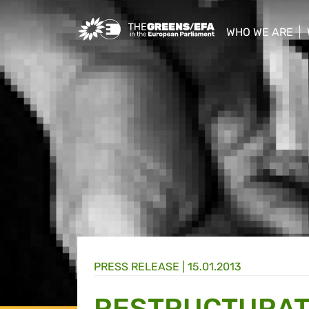
Greens/EFA Home
WHO WE ARE
show/hide sub
PRESS RELEASE
|
15.01.2013
RESTRUCTURAT