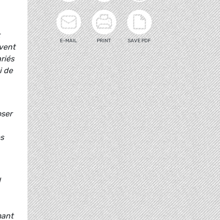
E-MAIL
PRINT
SAVE PDF
ivent
ariés
i de
oser
es
l
mant