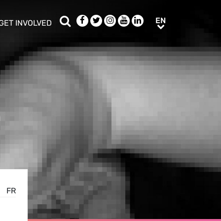
Search
Facebook
Twitter
Instagram
Youtube
LinkedIn
EN
EN
GET INVOLVED
b menu
show/hide sub menu
FR