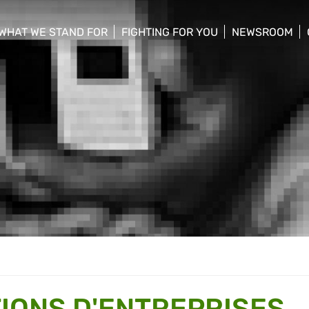
WHAT WE STAND FOR
FIGHTING FOR YOU
NEWSROOM
 menu
show/hide sub menu
show/hide sub menu
show/hide su
IONS D'ENTREPRISES