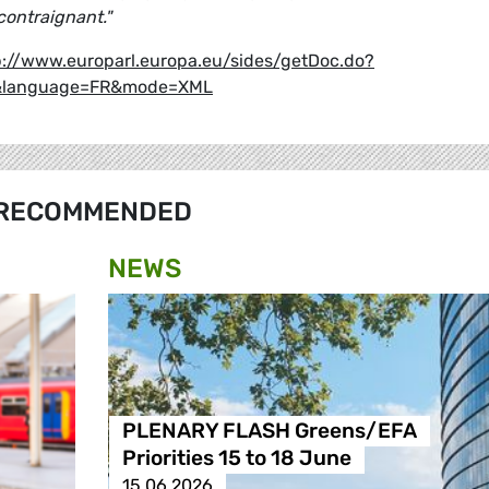
ontraignant."
p://www.europarl.europa.eu/sides/getDoc.do?
0&language=FR&mode=XML
RECOMMENDED
NEWS
PLENARY FLASH Greens/EFA
Priorities 15 to 18 June
15.06.2026