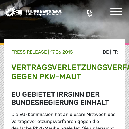
Greens/EFA Home
EN
EN
PRESS RELEASE
|
17.06.2015
DE
|
FR
VERTRAGSVERLETZUNGSVERF
GEGEN PKW-MAUT
EU GEBIETET IRRSINN DER
BUNDESREGIERUNG EINHALT
Die EU-Kommission hat an diesem Mittwoch das
Vertragsverletzungsverfahren gegen die
deutsche PKW-Maut eingeleitet. Sie untersucht,