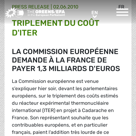
PRESS RELEASE
|
02.06.2010
FR
Greens/EFA Home
EN
EN
TRIPLEMENT DU COÛT
D'ITER
LA COMMISSION EUROPÉENNE
DEMANDE À LA FRANCE DE
PAYER 1,3 MILLIARDS D'EUROS
La Commission européenne est venue
s'expliquer hier soir, devant les parlementaires
européens, sur le triplement des coûts estimés
du réacteur expérimental thermonucléaire
international (ITER) en projet à Cadarache en
France. Son représentant souhaite que les
contribuables européens, et en particulier
français, paient l'addition très lourde de ce