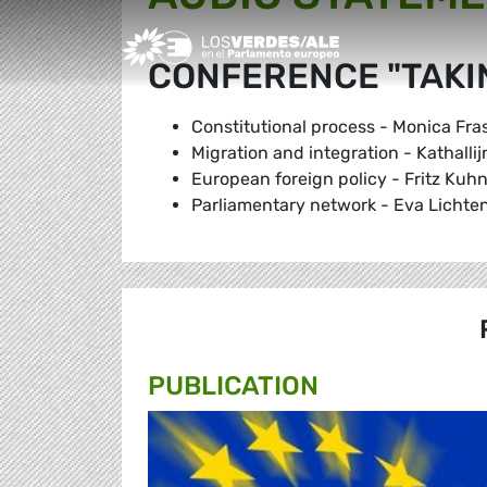
Greens/EFA Home
CONFERENCE "TAKI
Constitutional process - Monica Fr
Migration and integration - Kathal
European foreign policy - Fritz Kuh
Parliamentary network - Eva Licht
PUBLICATION