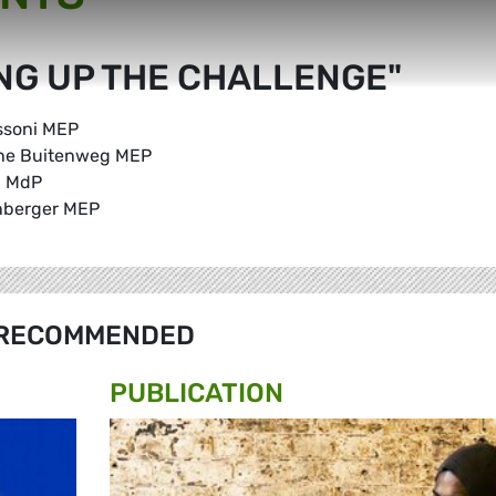
NG UP THE CHALLENGE"
assoni MEP
lijne Buitenweg MEP
n MdP
enberger MEP
RECOMMENDED
PUBLICATION