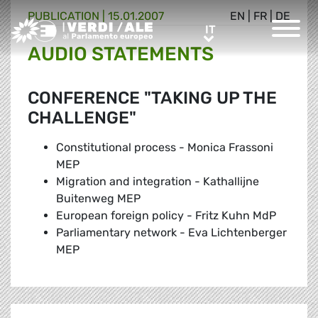
PUBLICATION |
15.01.2007
EN
|
FR
|
DE
Greens/EFA Home
IT
IT
AUDIO STATEMENTS
CONFERENCE "TAKING UP THE
CHALLENGE"
Constitutional process - Monica Frassoni
MEP
Migration and integration - Kathallijne
Buitenweg MEP
European foreign policy - Fritz Kuhn MdP
Parliamentary network - Eva Lichtenberger
MEP