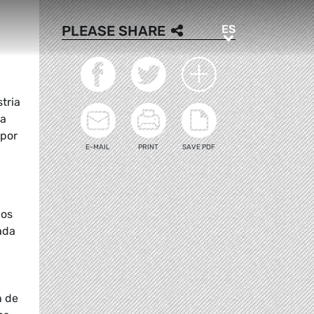
ES
PLEASE SHARE
ES
tria
a
 por
E-MAIL
PRINT
SAVE PDF
nos
ada
n de