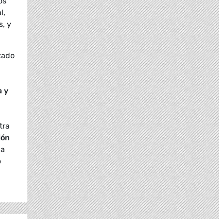
os
l,
s, y
zado
a y
tra
ión
la
o