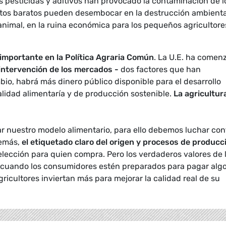
os pesticidas y aditivos han provocado la contaminación de l
entos baratos pueden desembocar en la destrucción ambienta
animal, en la ruina económica para los pequeños agricultore
 importante en la Política Agraria Común
. La U.E. ha comen
 intervención de los mercados -
dos factores que han
io, habrá más dinero público disponible para el desarrollo
alidad alimentaría y de producción sostenible.
La agricultur
 nuestro modelo alimentario, para ello debemos luchar con
demás,
el etiquetado claro del origen y procesos de producc
elección para quien compra.
Pero los verdaderos valores de 
n cuando los consumidores estén preparados para pagar alg
icultores inviertan más para mejorar la calidad real de su