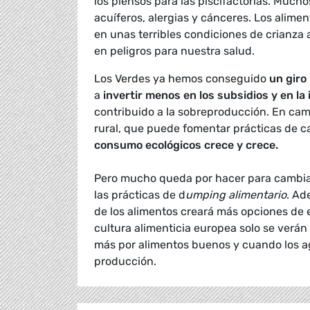
los piensos para las piscifactorías. Much
acuíferos, alergias y cánceres. Los alim
en unas terribles condiciones de crianza 
en peligros para nuestra salud.
Los Verdes ya hemos conseguido
un giro
a
invertir menos en los subsidios y en la
contribuido a la sobreproducción. En camb
rural, que puede fomentar prácticas de c
consumo ecológicos crece y crece.
Pero mucho queda por hacer para cambiar
las prácticas de d
umping alimentario
. A
de los alimentos creará más opciones de 
cultura alimenticia europea solo se verá
más por alimentos buenos y cuando los agr
producción.