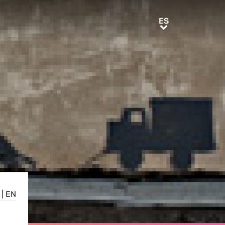
ES
ES
|
EN