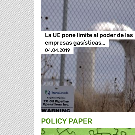
La UE pone límite al poder de las
empresas gasísticas…
04.04.2019
POLICY PAPER