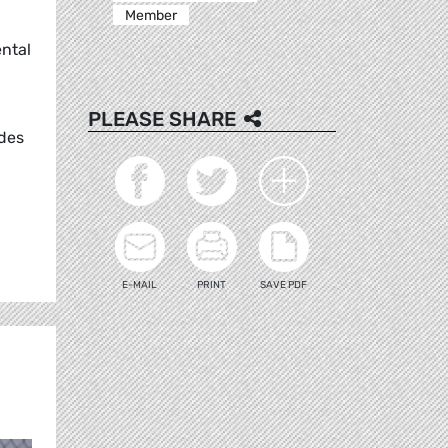
Member
ental
PLEASE SHARE
 des
E-MAIL
PRINT
SAVE PDF