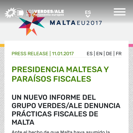
Greens/EFA Home
ES
ES
PRESS RELEASE |
11.01.2017
ES
|
EN
|
DE
|
FR
PRESIDENCIA MALTESA Y
PARAÍSOS FISCALES
UN NUEVO INFORME DEL
GRUPO VERDES/ALE DENUNCIA
PRÁCTICAS FISCALES DE
MALTA
Ante el hecho de que Malta haya asumido la