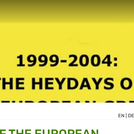
EN
|
D
F THE EUROPEAN