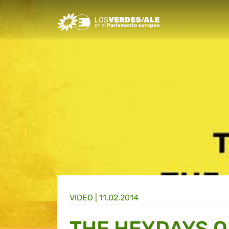
Greens/EFA Home
VIDEO |
11.02.2014
THE HEYDAYS O