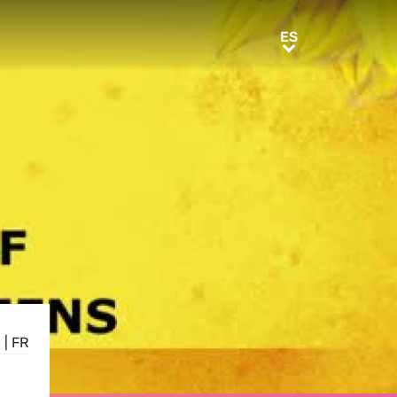
ES
ES
E
|
FR