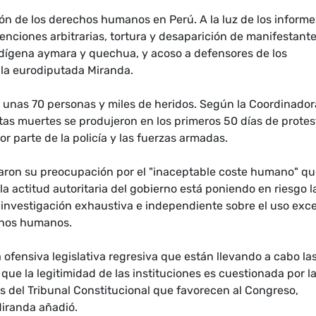
n de los derechos humanos en Perú. A la luz de los informe
tenciones arbitrarias, tortura y desaparición de manifestante
ndígena aymara y quechua, y acoso a defensores de los
 la eurodiputada Miranda.
e unas 70 personas y miles de heridos. Según la Coordinador
as muertes se produjeron en los primeros 50 días de protes
or parte de la policía y las fuerzas armadas.
aron su preocupación por el "inaceptable coste humano" q
a actitud autoritaria del gobierno está poniendo en riesgo l
investigación exhaustiva e independiente sobre el uso exc
echos humanos.
ofensiva legislativa regresiva que están llevando a cabo la
e la legitimidad de las instituciones es cuestionada por l
es del Tribunal Constitucional que favorecen al Congreso,
Miranda añadió.