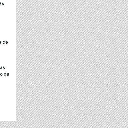
as
a de
das
do de