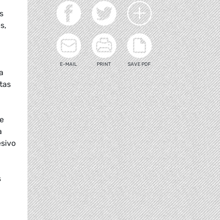
s
s,
E-MAIL
PRINT
SAVE PDF
a
tas
ue
a
esivo
s
a