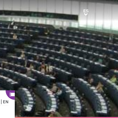
ES
ES
|
EN