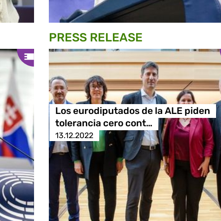
PRESS RELEASE
Los eurodiputados de la ALE piden
tolerancia cero cont…
13.12.2022