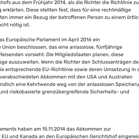
fs aus dem Frühjahr 2014, als die Richter die Richtlinie zu
erklärten. Diese stellten fest, dass für eine rechtmäßige
n immer ein Bezug der betroffenen Person zu einem örtli
cht nötig ist.
as Europäische Parlament im April 2016 ein
Union beschlossen, das eine anlasslose, fünfjährige
eisenden vorsieht. Die Mitgliedstaaten planen, diese
ge auszuweiten. Wenn die Richter den Schlussanträgen de
die entsprechende EU-Richtlinie sowie deren Umsetzung in 
ts verabschiedeten Abkommen mit den USA und Australien
endlich eine Kehrtwende weg von der anlasslosen Speicher
nd risikobasierte grenzübergreifende Sicherheits- und
laments haben am 15.11.2014 das Abkommen zur
 EU und Kanada an den Europäischen Gerichtshof eingereic