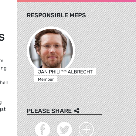
RESPONSIBLE MEPS
S
im
ung
JAN PHILIPP ALBRECHT
Member
chen
g
gst
PLEASE SHARE