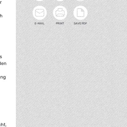
r
ch
E-MAIL
PRINT
SAVE PDF
s
den
ung
ht,