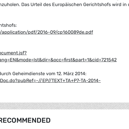
zuholen. Das Urteil des Europäischen Gerichtshofs wird in
htshofs:
s/application/pdf/2016-09/cp160089de.pdf
ocument.jsf?
ng=EN&mode=lst&dir=&occ=first&part=1&cid=721542
urch Geheimdienste vom 12. März 2014:
etDoc.do?pubRef=-//EP//TEXT+TA+P7-TA-2014-
RECOMMENDED