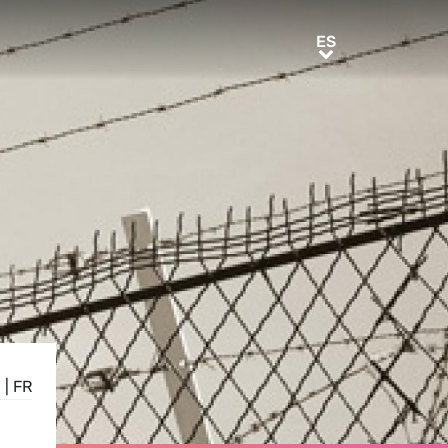
ES
ES
N
|
FR