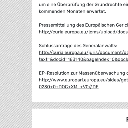
um eine Überprüfung der Grundrechte ein
kommenden Monaten erwartet.
Pressemitteilung des Europäischen Geric
http://curia.europa.eu/jcms/upload/doc
Schlussanträge des Generalanwalts:
http://curia.europa.eu/juris/document/d
text=&docid=183140&pageIndex=0&docla
EP-Resolution zur Massenüberwachung d
http://www.europarl.europa.eu/sides/g
0230+0+DOC+XML+V0//DE