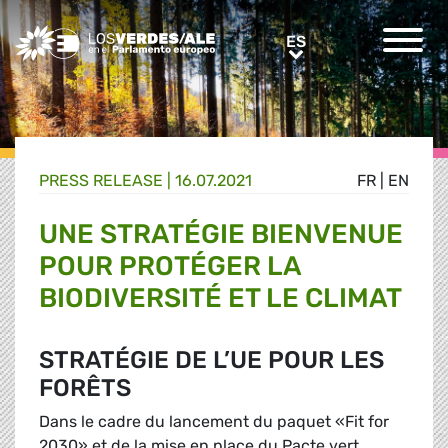
Greens/EFA Home
ES
ES
PRESS RELEASE |
16.07.2021
FR
|
EN
UNE STRATÉGIE BIENVENUE
POUR PROTÉGER LA
BIODIVERSITÉ ET LE CLIMAT
STRATÉGIE DE L’UE POUR LES
FORÊTS
Dans le cadre du lancement du paquet «Fit for
2030» et de la mise en place du Pacte vert