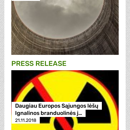
PRESS RELEASE
Daugiau Europos Sąjungos lėšų
Ignalinos branduolinės j…
21.11.2018