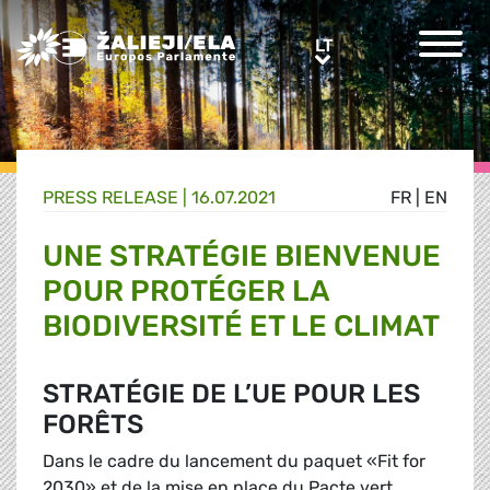
Greens/EFA Home
LT
LT
PRESS RELEASE |
16.07.2021
FR
|
EN
UNE STRATÉGIE BIENVENUE
POUR PROTÉGER LA
BIODIVERSITÉ ET LE CLIMAT
STRATÉGIE DE L’UE POUR LES
FORÊTS
Dans le cadre du lancement du paquet «Fit for
2030» et de la mise en place du Pacte vert