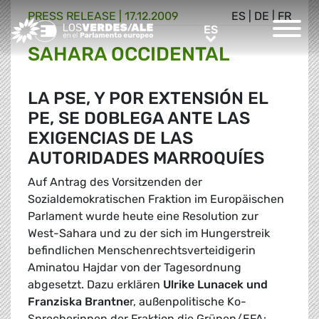
PRESS RELEASE |
17.12.2009
ES
|
DE
|
FR
Greens/EFA Home
ES
ES
SAHARA OCCIDENTAL
LA PSE, Y POR EXTENSIÓN EL
PE, SE DOBLEGA ANTE LAS
EXIGENCIAS DE LAS
AUTORIDADES MARROQUÍES
Auf Antrag des Vorsitzenden der
Sozialdemokratischen Fraktion im Europäischen
Parlament wurde heute eine Resolution zur
West-Sahara und zu der sich im Hungerstreik
befindlichen Menschenrechtsverteidigerin
Aminatou Hajdar von der Tagesordnung
abgesetzt. Dazu erklären
Ulrike Lunacek und
Franziska Brantne
r, außenpolitische Ko-
Sprecherinnen der Fraktion die Grünen/EFA: