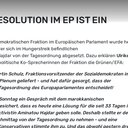
OLUTION IM EP IST EIN
emokratischen Fraktion im Europäischen Parlament wurde h
er sich im Hungerstreik befindlichen
ajdar von der Tagesordnung abgesetzt. Dazu erklären
Ulrik
politische Ko-Sprecherinnen der Fraktion die Grünen/EFA:
tin Schulz, Fraktionsvorsitzender der Sozialdemokraten i
lenum geliefert - und hat dafür gesorgt, dass der
Tagesordnung des Europaparlamentes entscheidet!
 Sonntag ein Gespräch mit dem marokkanischen
sichert, dass es heute eine Lösung für die seit 33 Tagen 
ivistin Aminatou Hajdar geben solle. Deshalb stellte er d
achmittag von der Tagesordnung zu nehmen - und eine
onservativen stimmte ihm zu. Und das obwohl gestern drei