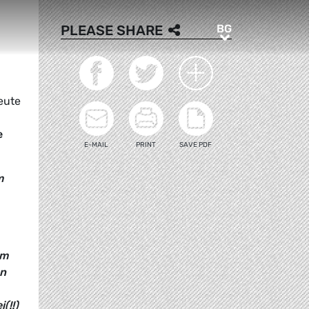
BG
PLEASE SHARE
BG
eute
e
E-MAIL
PRINT
SAVE PDF
m
im
en
(!!)