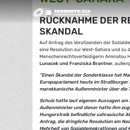
Greens/EFA Home
RÜCKNAHME DER RES
SKANDAL
Auf Antrag des Vorsitzenden der Soziald
eine Resolution zur West-Sahara und zu d
Menschenrechtsverteidigerin Aminatou H
Lunacek und Franziska Brantne
r, außen
"Einen Skandal der Sonderklasse hat Mar
Europaparlament heute im Straßburger P
marokkanische Außenminister über die 
Schulz hatte laut eigenen Aussagen am
Außenminister und dieser hatte ihm zuge
Hungerstreik befindliche sahrauische Akt
Antrag, die dringliche Resolution am N
Mehrheit von SozialdemokratInnen und K