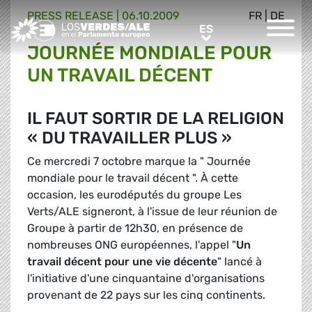
PRESS RELEASE |
06.10.2009
FR
|
DE
Greens/EFA Home
ES
ES
JOURNÉE MONDIALE POUR
UN TRAVAIL DÉCENT
IL FAUT SORTIR DE LA RELIGION
« DU TRAVAILLER PLUS »
Ce mercredi 7 octobre marque la " Journée
mondiale pour le travail décent ". À cette
occasion, les eurodéputés du groupe Les
Verts/ALE signeront, à l'issue de leur réunion de
Groupe à partir de 12h30, en présence de
nombreuses ONG européennes, l'appel "
Un
travail décent pour une vie décente
" lancé à
l'initiative d'une cinquantaine d'organisations
provenant de 22 pays sur les cinq continents.