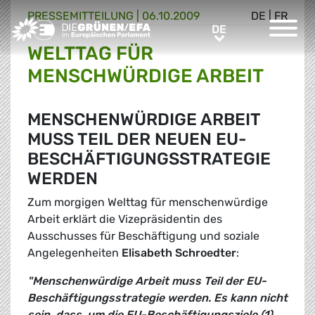
PRESSE­MITTEILUNG
|
06.10.2009
DE
|
FR
Greens/EFA Home
DE
DE
WELTTAG FÜR
MENSCHWÜRDIGE ARBEIT
MENSCHENWÜRDIGE ARBEIT
MUSS TEIL DER NEUEN EU-
BESCHÄFTIGUNGSSTRATEGIE
WERDEN
Zum morgigen Welttag für menschenwürdige
Arbeit erklärt die Vizepräsidentin des
Ausschusses für Beschäftigung und soziale
Angelegenheiten
Elisabeth Schroedter
:
"Menschenwürdige Arbeit muss Teil der EU-
Beschäftigungsstrategie werden. Es kann nicht
sein, dass, um die EU-Beschäftigungsziele (1)