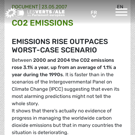
DOCUMENT
|
23.05.2007
EN
Greens/EFA Home
FR
FR
CO2 EMISSIONS
EMISSIONS RISE OUTPACES
WORST-CASE SCENARIO
Between
2000 and 2004 the CO2 emissions
rose 3.1% a year, up from an average of 1.1% a
year during the 1990s
. It is faster than in the
scenarios of the Intergovernmental Panel on
Climate Change (IPCC) suggesting that even its
most alarming predictions might not tell the
whole story.
It shows that there's actually no evidence of
progress in managing the worldwide carbon
dioxide emissions but that in many countries the
situation is deteriorating.