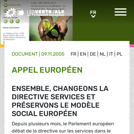
Greens/EFA Home
FR
FR
DOCUMENT
|
09.11.2005
FR
|
EN
|
DE
|
NL
|
IT
|
PL
APPEL EUROPÉEN
ENSEMBLE, CHANGEONS LA
DIRECTIVE SERVICES ET
PRÉSERVONS LE MODÈLE
SOCIAL EUROPÉEN
Depuis plusieurs mois, le Parlement européen
débat de la directive sur les services dans le