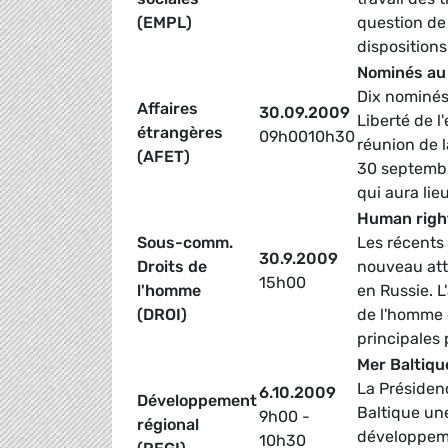
(EMPL)
question de
dispositions
Nominés au
Dix nominés 
Affaires
30.09.2009
Liberté de l
étrangères
09h0010h30
réunion de 
(AFET)
30 septembr
qui aura li
Human right
Sous-comm.
Les récents 
30.9.2009
Droits de
nouveau atti
15h00
l'homme
en Russie. L
(DROI)
de l'homme 
principales
Mer Baltiqu
La Présidenc
6.10.2009
Développement
Baltique une
9h00 -
régional
développeme
10h30