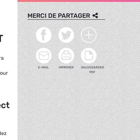
MERCI DE PARTAGER
T
ra
E-MAIL
IMPRIMER
SAUVEGARDER
pour
PDF
ect
dez