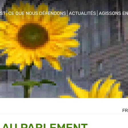
S?
CE QUE NOUS DÉFENDONS
ACTUALITÉS
AGISSONS E
enu
show/hide sub menu
show/hide sub menu
show/hide s
FR
 AU PARLEMENT