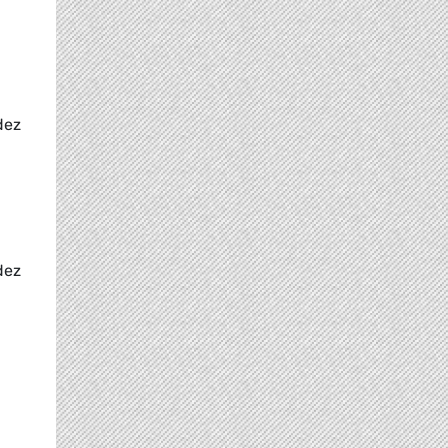
dez
dez