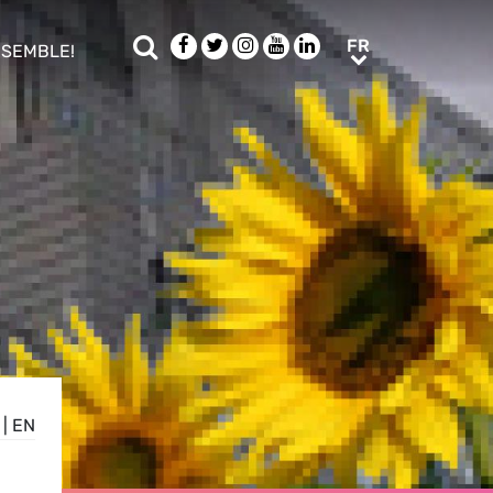
Rechercher
Facebook
Twitter
Instagram
Youtube
LinkedIn
FR
FR
NSEMBLE!
ub menu
|
EN