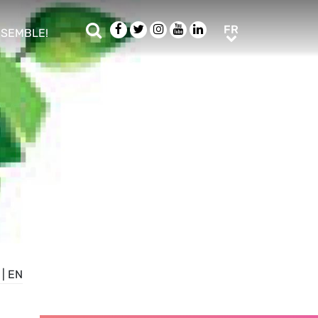
Rechercher
Facebook
Twitter
Instagram
Youtube
LinkedIn
FR
FR
NSEMBLE!
ub menu
|
EN