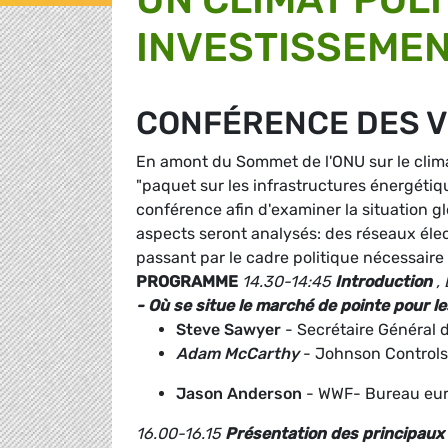
INVESTISSEMEN
CONFÉRENCE DES 
En amont du Sommet de l'ONU sur le clima
"paquet sur les infrastructures énergéti
conférence afin d'examiner la situation g
aspects seront analysés: des réseaux éle
passant par le cadre politique nécessaire
PROGRAMME
14.30-14:45
Introduction
,
- Où se situe le marché de pointe pour l
Steve Sawyer
- Secrétaire Général 
Adam McCarthy
- Johnson Controls 
Jason Anderson
- WWF- Bureau eu
16.00-16.15
Présentation des principaux r