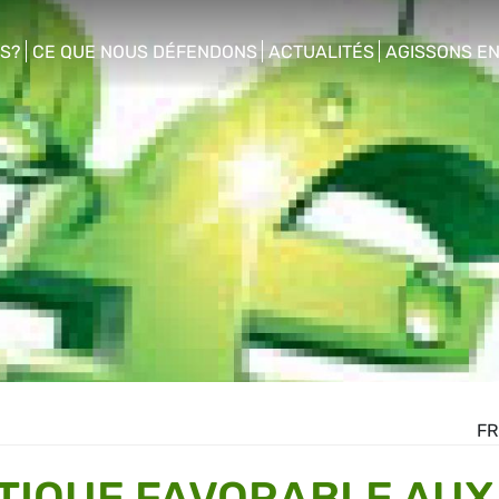
S?
CE QUE NOUS DÉFENDONS
ACTUALITÉS
AGISSONS E
enu
show/hide sub menu
show/hide sub menu
show/hide s
FR
ITIQUE FAVORABLE AUX