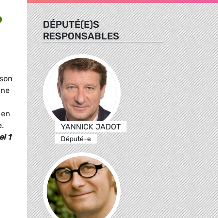
?
DÉPUTÉ(E)S
RESPONSABLES
 son
une
 en
e.
YANNICK JADOT
l 1
Député-e