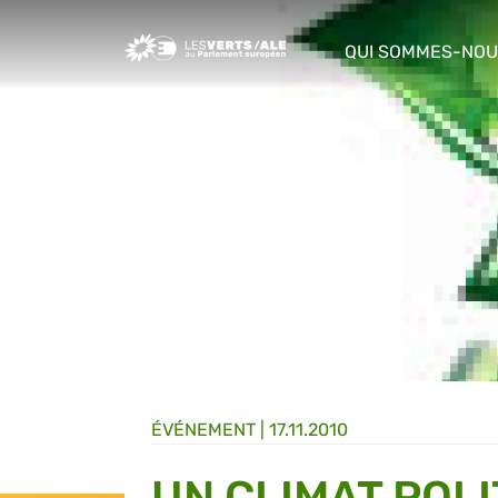
Greens/EFA Home
QUI SOMMES-NOU
show/hide sub m
ÉVÉNEMENT
|
17.11.2010
UN CLIMAT POL