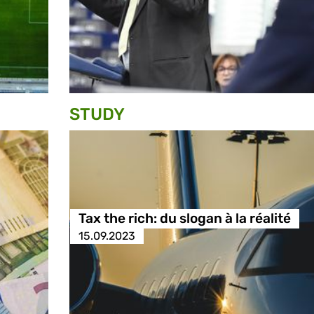
STUDY
Tax the rich: du slogan à la réalité
15.09.2023