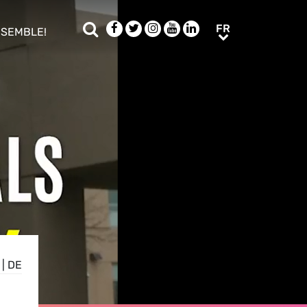
Rechercher
Facebook
Twitter
Instagram
Youtube
LinkedIn
FR
FR
NSEMBLE!
ub menu
|
DE