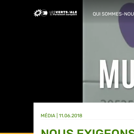
Greens/EFA Home
QUI SOMMES-NOU
show/hide sub m
MÉDIA
|
11.06.2018
NOUS EXIGEONS