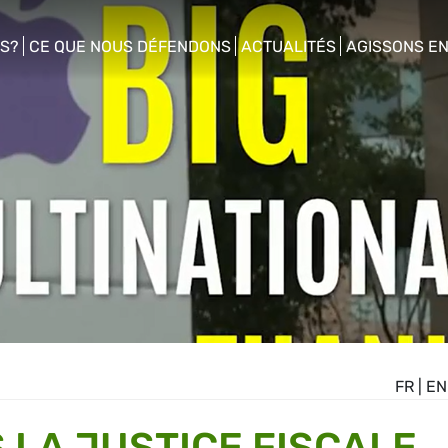
S?
CE QUE NOUS DÉFENDONS
ACTUALITÉS
AGISSONS E
enu
show/hide sub menu
show/hide sub menu
show/hide s
FR
|
EN
 LA JUSTICE FISCALE