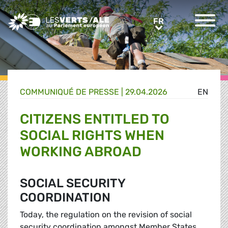
Greens/EFA Home
FR
FR
COMMUNIQUÉ DE PRESSE
|
29.04.2026
EN
CITIZENS ENTITLED TO
SOCIAL RIGHTS WHEN
WORKING ABROAD
SOCIAL SECURITY
COORDINATION
Today, the regulation on the revision of social
security coordination amongst Member States