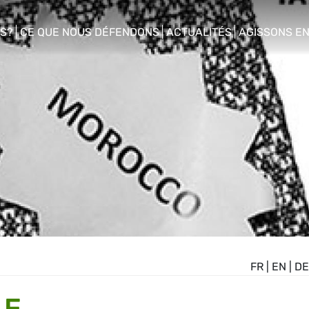
S?
CE QUE NOUS DÉFENDONS
ACTUALITÉS
AGISSONS E
enu
show/hide sub menu
show/hide sub menu
show/hide s
FR
|
EN
|
DE
LE