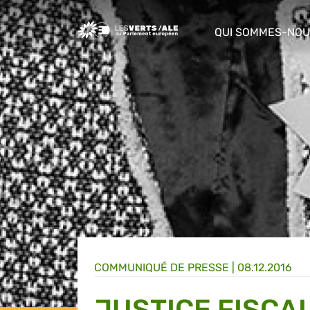
Greens/EFA Home
QUI SOMMES-NOU
show/hide sub m
COMMUNIQUÉ DE PRESSE
|
08.12.2016
JUSTICE FISCA