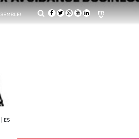
Rechercher
Facebook
Twitter
Instagram
Youtube
LinkedIn
FR
FR
NSEMBLE!
ub menu
|
ES