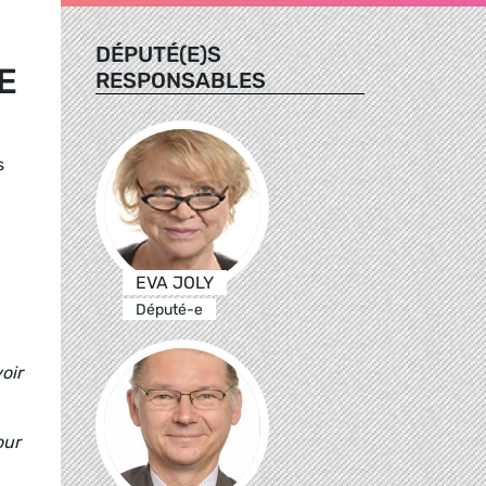
DÉPUTÉ(E)S
E
RESPONSABLES
s
EVA JOLY
Député-e
oir
our