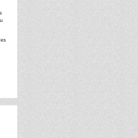
e
s
ou
des