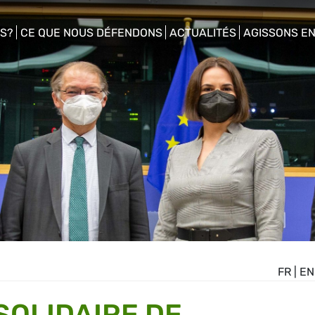
S?
CE QUE NOUS DÉFENDONS
ACTUALITÉS
AGISSONS E
enu
show/hide sub menu
show/hide sub menu
show/hide s
FR
|
EN
 SOLIDAIRE DE