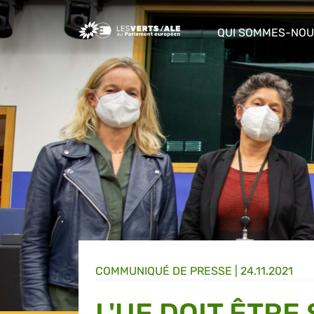
Greens/EFA Home
QUI SOMMES-NOU
show/hide sub m
COMMUNIQUÉ DE PRESSE
|
24.11.2021
L'UE DOIT ÊTRE