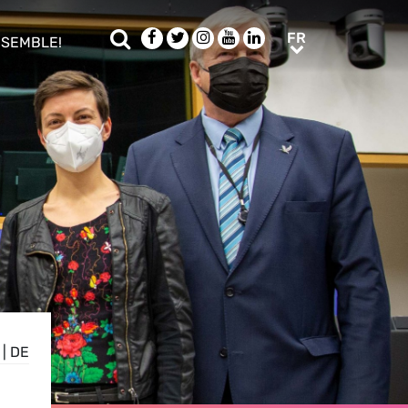
Rechercher
Facebook
Twitter
Instagram
Youtube
LinkedIn
FR
FR
NSEMBLE!
ub menu
|
DE