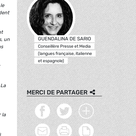
le
dent
nt
GUENDALINA DE SARIO
s, un
Conseillère Presse et Media
ns
(langues française, italienne
et espagnole)
 La
MERCI DE PARTAGER
 la
s