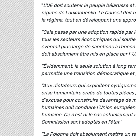
"
L'UE doit soutenir le peuple bélarusse et 
régime de Loukachenko. Le Conseil doit re
le régime, tout en développant une approc
"Cela passe par une adoption rapide par 
tous les secteurs économiques qui soutie
éventail plus large de sanctions à l'enco
doit absolument être mis en place par l’'
"Évidemment, la seule solution à long term
permette une transition démocratique et 
"Aux dictateurs qui exploitent cyniquemen
crise humanitaire créée de toutes pièces 
d’excuse pour construire davantage de mur
humaines doit conduire l’Union européenn
humaine. Ce n’est ni le cas actuellement n
Commission sont adoptés en l’état."
"La Pologne doit absolument mettre un ter