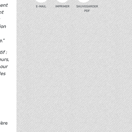
ment
E-MAIL
IMPRIMER
SAUVEGARDER
PDF
nt
ion
."
if :
eurs,
pour
des
ière