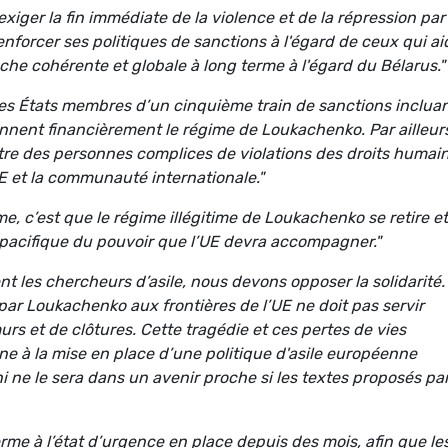
exiger la fin immédiate de la violence et de la répression par 
nforcer ses politiques de sanctions à l'égard de ceux qui ai
he cohérente et globale à long terme à l'égard du Bélarus."
les États membres d’un cinquième train de sanctions inclua
nnent financièrement le régime de Loukachenko. Par ailleur
ntre des personnes complices de violations des droits humai
UE et la communauté internationale."
e, c’est que le régime illégitime de Loukachenko se retire et
pacifique du pouvoir que l’UE devra accompagner."
t les chercheurs d’asile, nous devons opposer la solidarité.
par Loukachenko aux frontières de l’UE ne doit pas servir
s et de clôtures. Cette tragédie et ces pertes de vies
e à la mise en place d’une politique d'asile européenne
i ne le sera dans un avenir proche si les textes proposés par
me à l’état d’urgence en place depuis des mois, afin que le